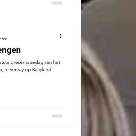
lezen
rengen
 van het
, in Venray op Raayland