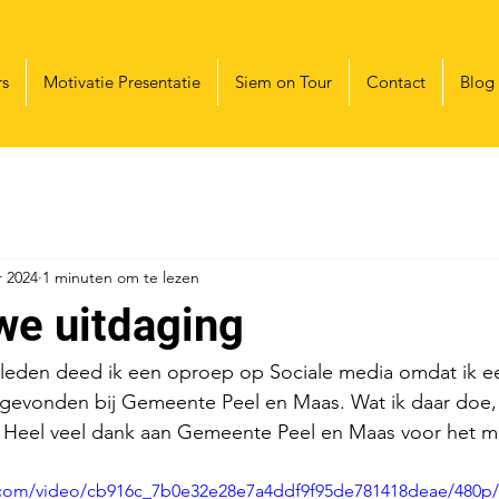
rs
Motivatie Presentatie
Siem on Tour
Contact
Blog
r 2024
1 minuten om te lezen
we uitdaging
leden deed ik een oproep op Sociale media omdat ik e
 gevonden bij Gemeente Peel en Maas. Wat ik daar doe, z
. Heel veel dank aan Gemeente Peel en Maas voor het 
ic.com/video/cb916c_7b0e32e28e7a4ddf9f95de781418deae/480p