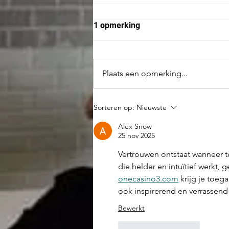
1 opmerking
Een mooie dag
Plaats een opmerking...
Sorteren op:
Nieuwste
Alex Snow
25 nov 2025
Vertrouwen ontstaat wanneer 
die helder en intuïtief werkt, g
onecasino3.com
 krijg je toeg
ook inspirerend en verrassend bl
Bewerkt
Like
Reageren