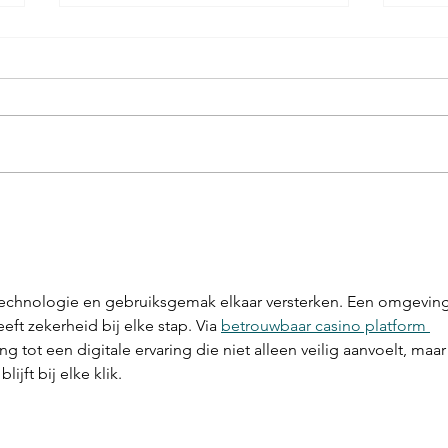
Het 
wel
Afge
zeer 
zater
optre
Je Leven in de Steigers
Meerl
bij...
technologie en gebruiksgemak elkaar versterken. Een omgeving
eeft zekerheid bij elke stap. Via 
betrouwbaar casino platform 
ang tot een digitale ervaring die niet alleen veilig aanvoelt, maar
ijft bij elke klik.