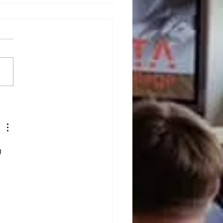
was mij een weekendje
lopen weekend was weer
afwisselend. Op
dagavond stond er een
den op de planning in
o, een boerengehuchtje
 
 